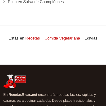
Pollo en Salsa de Champiñones
Estás en
Recetas
»
Comida Vegetariana
»
Edivias
En
RecetasRicas.net
encontrarás recetas fáciles, rápidas y
caseras para cocinar cada día. Desde platos tradicionales y