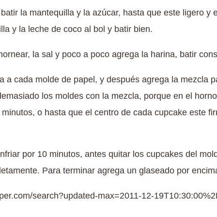
batir la mantequilla y la azúcar, hasta que este ligero 
lla y la leche de coco al bol y batir bien.
 hornear, la sal y poco a poco agrega la harina, batir co
iña a cada molde de papel, y después agrega la mezcla p
demasiado los moldes con la mezcla, porque en el horno
minutos, o hasta que el centro de cada cupcake este fir
enfriar por 10 minutos, antes quitar los cupcakes del m
letamente. Para terminar agrega un glaseado por encim
paper.com/search?updated-max=2011-12-19T10:30:00%2