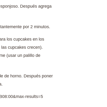
y esponjoso. Después agrega
nstantemente por 2 minutos.
ara los cupcakes en los
 las cupcakes crecen).
me (usar un palillo de
olde de horno. Después poner
a.
B08:00&max-results=5