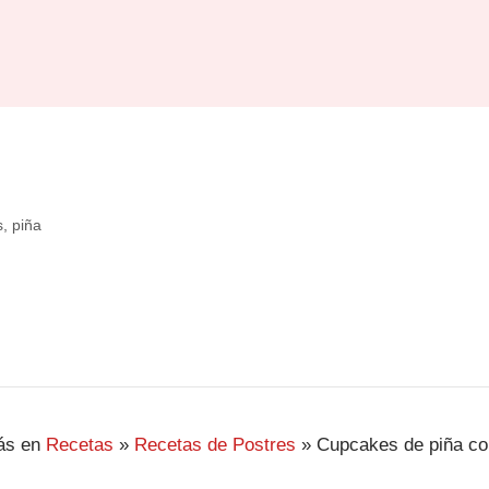
s
,
piña
ás en
Recetas
»
Recetas de Postres
»
Cupcakes de piña co