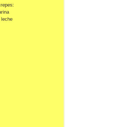
crepes:
arina
 leche