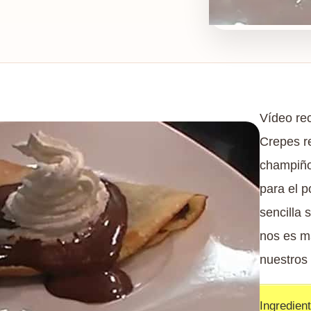
Vídeo re
Crepes r
champiño
para el p
sencilla 
nos es má
nuestros 
Ingredien