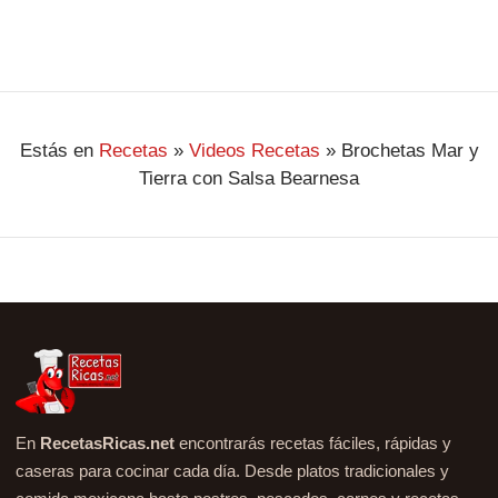
Estás en
Recetas
»
Videos Recetas
»
Brochetas Mar y
Tierra con Salsa Bearnesa
En
RecetasRicas.net
encontrarás recetas fáciles, rápidas y
caseras para cocinar cada día. Desde platos tradicionales y