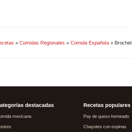
ecetas
»
Comidas Regionales
»
Comida Española
»
Broche
ategorías destacadas
Recetas populares
omida mexicana
Pay de queso horneado
ostres
Chayotes con espinas