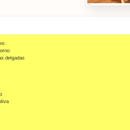
es:
horno
as delgadas
o
liva