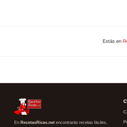
Estás en
R
C
C
P
En
RecetasRicas.net
encontrarás recetas fáciles,