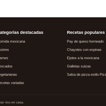
ategorías destacadas
Recetas populares
omida mexicana
Pay de queso horneado
ostres
Chayotes con espinas
arnes
Ejotes a la mexicana
escados
Galletas suizas
egetarianas
Salsa de pizza estilo Piz
ecetas variadas
ar rico en casa.