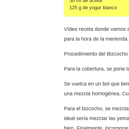
50 ml de aceite
125 g de yogur blanco
Vídeo receta donde vamos a
para la hora de la merienda.
Procedimiento del Bizcocho
Para la cobertura, se pone l
Se vuelca en un bol que tie
una mezcla homogénea. Cuan
Para el bizcocho, se mezclan
ideal sería mezclar las yema
bien. Finalmente, incorporar