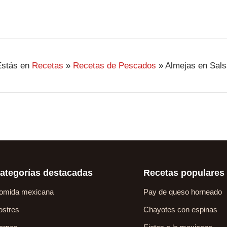
Estás en
Recetas
»
Recetas de Pescados
»
Almejas en Sals
ategorías destacadas
Recetas populares
omida mexicana
Pay de queso horneado
ostres
Chayotes con espinas