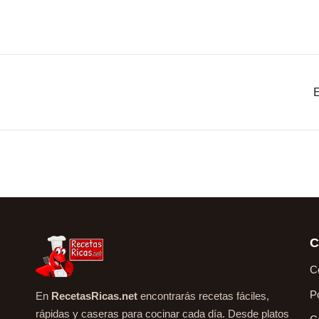
C
C
P
En
RecetasRicas.net
encontrarás recetas fáciles,
rápidas y caseras para cocinar cada día. Desde platos